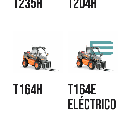
T235H
T204H
T164H
T164E
Eléctrico