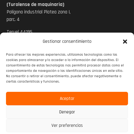
(Turolense de maquinaria)
Polígono industrial Platea zona I,
parc. 4
Teruel 44195
Gestionar consentimiento
Tel: 978 620 424
Para ofrecer las mejores experiencias, utilizamos tecnologías como las
Email:
cookies para almacenar y/o acceder a la información del dispositivo. El
info@turolensedemaquinaria.com
consentimiento de estas tecnologías nos permitirá procesar datos como el
comportamiento de navegación o las identificaciones únicas en este sitio.
www.turolensedemaquinaria.com
No consentir o retirar el consentimiento, puede afectar negativamente a

ciertas características y funciones.

Aceptar

Denegar
2025 Sumaher | Desarrollado por
Marketing o10media
Ver preferencias