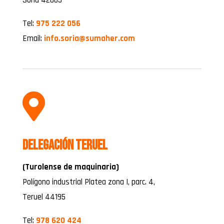
Soria 42005
Tel:
975 222 056
Email:
info.soria@sumaher.com

Delegación Teruel
(Turolense de maquinaria)
Polígono industrial Platea zona I, parc. 4,
Teruel 44195
Tel:
978 620 424