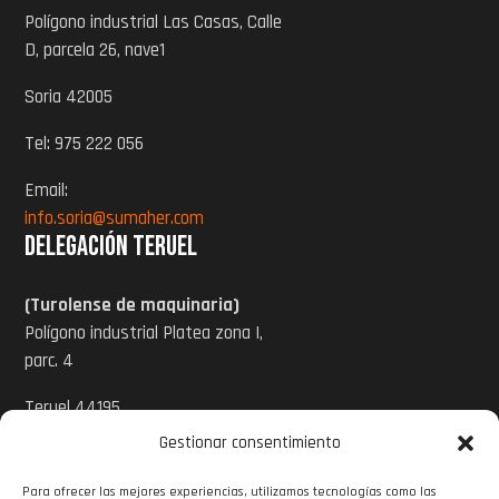
Polígono industrial Las Casas, Calle
D, parcela 26, nave1
Soria 42005
Tel: 975 222 056
Email:
info.soria@sumaher.com
Delegación Teruel
(Turolense de maquinaria)
Polígono industrial Platea zona I,
parc. 4
Teruel 44195
Gestionar consentimiento
Tel: 978 620 424
Para ofrecer las mejores experiencias, utilizamos tecnologías como las