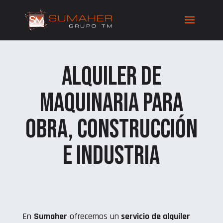
Alquiler de
maquinaria para
obra, construcción
e industria
En
Sumaher
ofrecemos un
servicio de alquiler