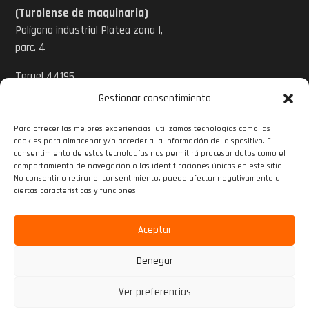
(Turolense de maquinaria)
Polígono industrial Platea zona I,
parc. 4
Teruel 44195
Gestionar consentimiento
Tel: 978 620 424
Para ofrecer las mejores experiencias, utilizamos tecnologías como las
Email:
cookies para almacenar y/o acceder a la información del dispositivo. El
info@turolensedemaquinaria.com
consentimiento de estas tecnologías nos permitirá procesar datos como el
comportamiento de navegación o las identificaciones únicas en este sitio.
www.turolensedemaquinaria.com
No consentir o retirar el consentimiento, puede afectar negativamente a

ciertas características y funciones.

Aceptar

Denegar
2025 Sumaher | Desarrollado por
Marketing o10media
Ver preferencias