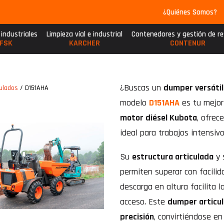
¿Quiénes Somos?
 industriales
Limpieza víal e industrial
Contenedores y gestión de r
FSK
KARCHER
CONTENUR
¿Buscas un
dumper versátil
ulados
/ D151AHA
modelo
D151AHA
es tu mejor
motor diésel Kubota
, ofrec
ideal para trabajos intensiv
Su
estructura articulada
y 
permiten superar con facilid
descarga en altura facilita l
acceso. Este
dumper articu
precisión
, convirtiéndose e