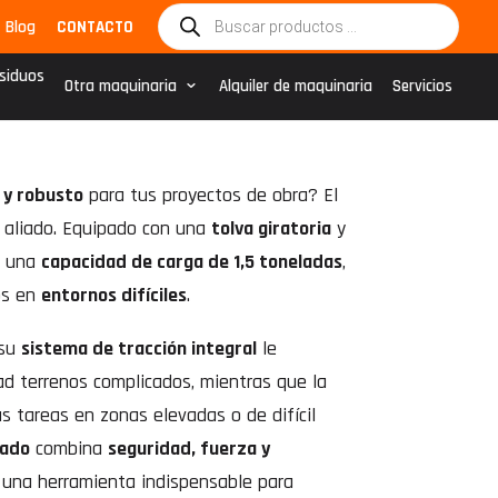
Búsqueda
Blog
CONTACTO
de
productos
esiduos
Otra maquinaria
Alquiler de maquinaria
Servicios
 y robusto
para tus proyectos de obra? El
 aliado. Equipado con una
tolva giratoria
y
e una
capacidad de carga de 1,5 toneladas
,
os en
entornos difíciles
.
su
sistema de tracción integral
le
ad terrenos complicados, mientras que la
as tareas en zonas elevadas o de difícil
lado
combina
seguridad, fuerza y
n una herramienta indispensable para