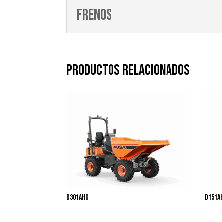
Frenos
Productos relacionados
D301AHG
D151A