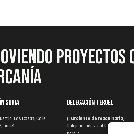
MOVIENDO PROYECTOS 
RCANÍA
ón Soria
Delegación Teruel
ustrial Las Casas, Calle
(Turolense de maquinaria)
6, nave1
Polígono industrial Platea zona I,
parc. 4