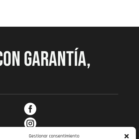
CON GARANTÍA,



Gestionar consentimiento