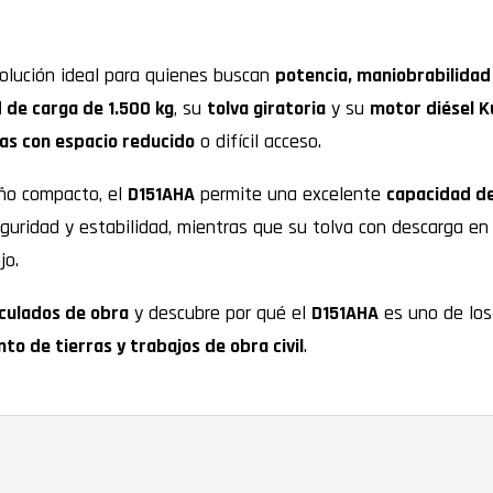
olución ideal para quienes buscan
potencia, maniobrabilidad 
 de carga de 1.500 kg
, su
tolva giratoria
y su
motor diésel 
as con espacio reducido
o difícil acceso.
ño compacto, el
D151AHA
permite una excelente
capacidad d
guridad y estabilidad, mientras que su tolva con descarga en
jo.
culados de obra
y descubre por qué el
D151AHA
es uno de lo
to de tierras y trabajos de obra civil
.