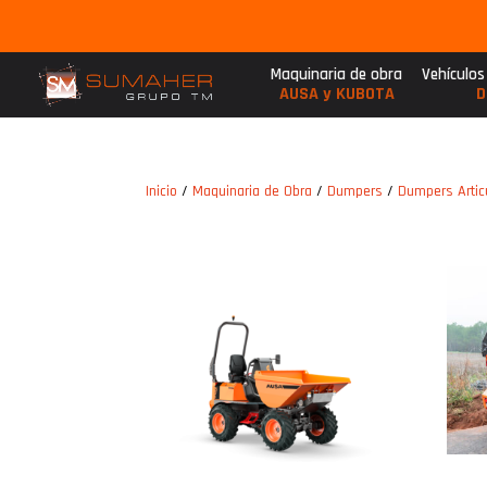
Maquinaria de obra
Vehículos
AUSA y KUBOTA
D
Inicio
/
Maquinaria de Obra
/
Dumpers
/
Dumpers Artic