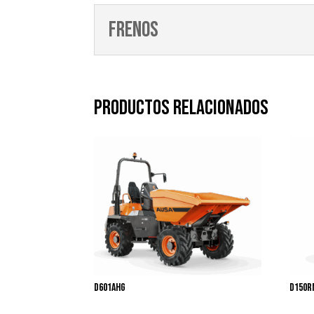
Frenos
Productos relacionados
D601AHG
D150R