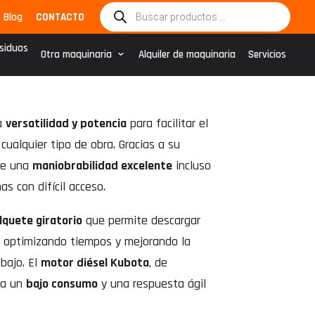
Búsqueda
Blog
CONTACTO
de
productos
esiduos
Otra maquinaria
Alquiler de maquinaria
Servicios
a
versatilidad y potencia
para facilitar el
cualquier tipo de obra. Gracias a su
ece una
maniobrabilidad excelente
incluso
as con difícil acceso.
lquete giratorio
que permite descargar
, optimizando tiempos y mejorando la
bajo. El
motor diésel Kubota
, de
ra un
bajo consumo
y una respuesta ágil