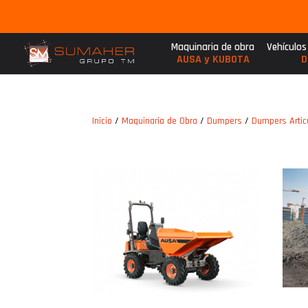
Maquinaria de obra
Vehículos
AUSA y KUBOTA
D
Inicio
/
Maquinaria de Obra
/
Dumpers
/
Dumpers Artic