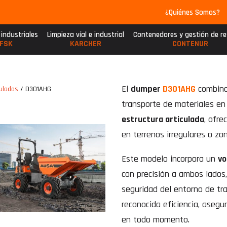
¿Quiénes Somos?
 industriales
Limpieza víal e industrial
Contenedores y gestión de r
FSK
KARCHER
CONTENUR
El
dumper
D301AHG
combin
ulados
/ D301AHG
transporte de materiales en 
estructura articulada
, ofr
en terrenos irregulares o zon
Este modelo incorpora un
vo
con precisión a ambos lados
seguridad del entorno de tra
reconocida eficiencia, asegu
en todo momento.