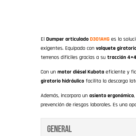
El
Dumper articulado
D301AHG
es la soluc
exigentes. Equipado con
volquete giratori
terrenos difíciles gracias a su
tracción 4×
Con un
motor diésel Kubota
eficiente y fi
giratorio hidráulico
facilita la descarga la
Además, incorpora un
asiento ergonómico
prevención de riesgos laborales. Es una op
General