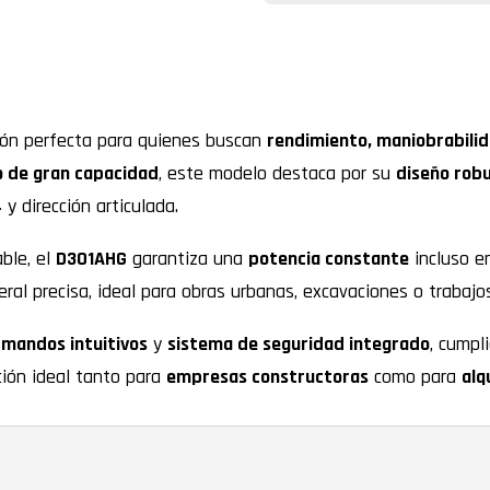
ión perfecta para quienes buscan
rendimiento, maniobrabilid
o de gran capacidad
, este modelo destaca por su
diseño rob
4
y dirección articulada.
able, el
D301AHG
garantiza una
potencia constante
incluso e
teral precisa, ideal para obras urbanas, excavaciones o trabajo
,
mandos intuitivos
y
sistema de seguridad integrado
, cumpl
ción ideal tanto para
empresas constructoras
como para
alq