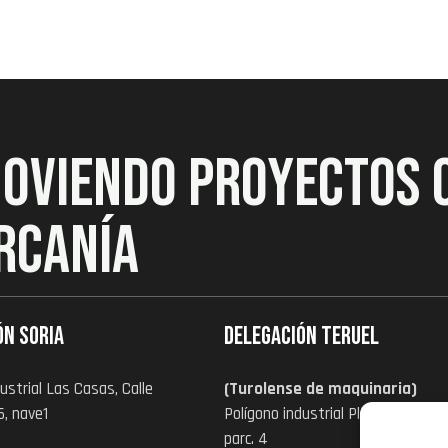
MOVIENDO PROYECTOS 
RCANÍA
ón Soria
Delegación Teruel
ustrial Las Casas, Calle
(Turolense de maquinaria)
6, nave1
Polígono industrial Platea zona I,
parc. 4