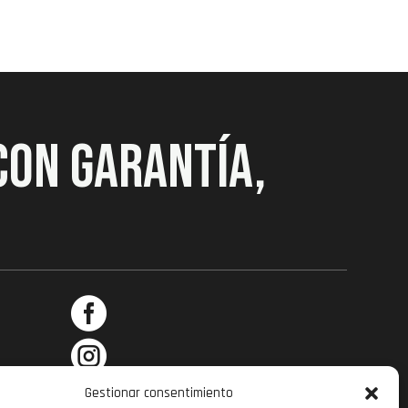
CON GARANTÍA,



Gestionar consentimiento