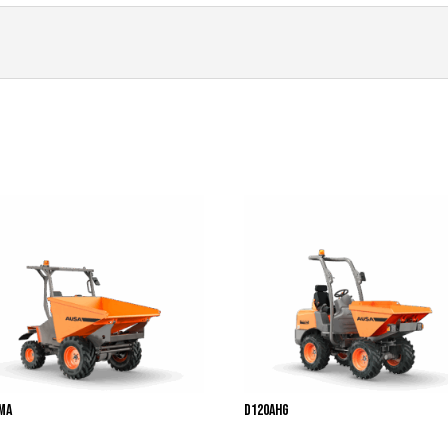
MA
D120AHG