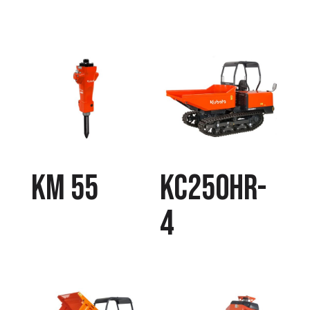
KM 55
KC250HR-
4