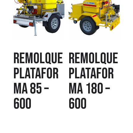
Remolque
Remolque
platafor
platafor
ma 85 –
ma 180 –
600
600