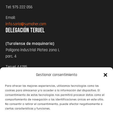
Tel: 975 222 056
Email:
info.soria@sumaher.com
Delegación Teruel
(Turolense de maquinaria)
Polígono industrial Platea zona I,
parc. 4
Teruel 44195
Gestionar consentimiento
Tel: 978 620 424
Para ofrecer las mejores experiencias, utilizamos tecnologías como las
Email:
cookies para almacenar y/o acceder a la información del dispositivo. El
info@turolensedemaquinaria.com
consentimiento de estas tecnologías nos permitirá procesar datos como el
comportamiento de navegación o las identificaciones únicas en este sitio.
www.turolensedemaquinaria.com
No consentir o retirar el consentimiento, puede afectar negativamente a

ciertas características y funciones.