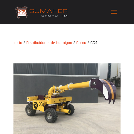
Inicio
/
Distribuidoras de hormigón
/
Cobra
/ CC4