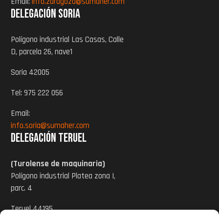
Email:
info.zaragoza@sumaher.com
Delegación Soria
Polígono industrial Las Casas, Calle
D, parcela 26, nave1
Soria 42005
Tel: 975 222 056
Email:
info.soria@sumaher.com
Delegación Teruel
(Turolense de maquinaria)
Polígono industrial Platea zona I,
parc. 4
Teruel 44195