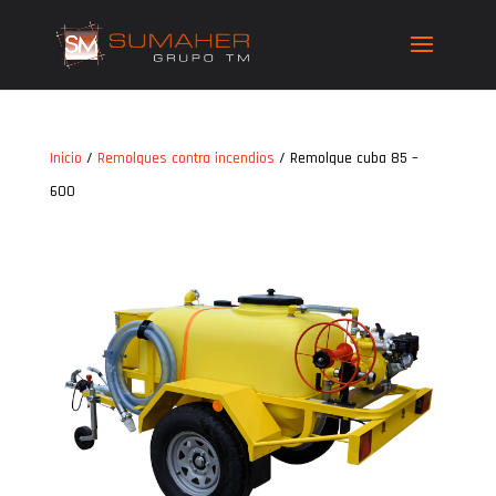
Inicio
/
Remolques contra incendios
/ Remolque cuba 85 –
600