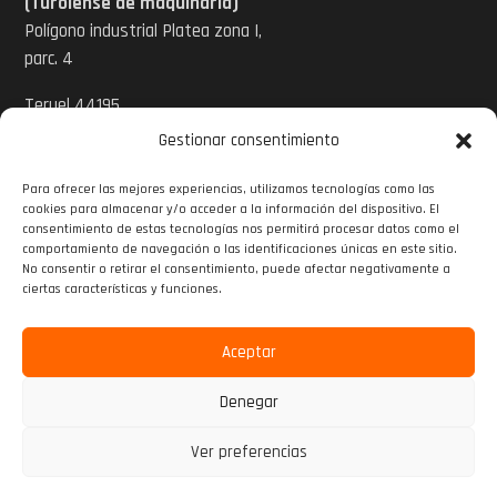
(Turolense de maquinaria)
Polígono industrial Platea zona I,
parc. 4
Teruel 44195
Gestionar consentimiento
Tel: 978 620 424
Para ofrecer las mejores experiencias, utilizamos tecnologías como las
Email:
cookies para almacenar y/o acceder a la información del dispositivo. El
info@turolensedemaquinaria.com
consentimiento de estas tecnologías nos permitirá procesar datos como el
comportamiento de navegación o las identificaciones únicas en este sitio.
www.turolensedemaquinaria.com
No consentir o retirar el consentimiento, puede afectar negativamente a

ciertas características y funciones.

Aceptar

Denegar
2025 Sumaher | Desarrollado por
Marketing o10media
Ver preferencias