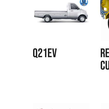
Q21EV
R
cu