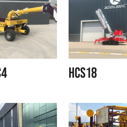
C4
HCS18