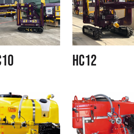
C10
HC12