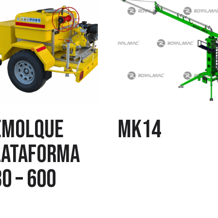
emolque
MK14
lataforma
0 – 600