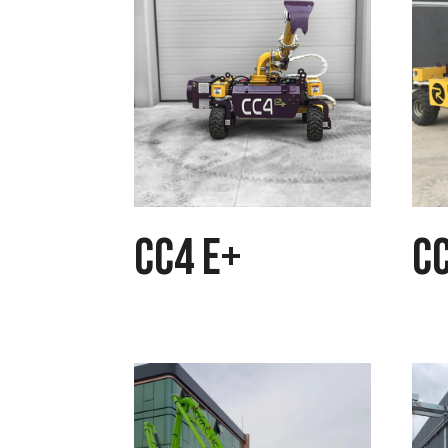
CC4 E+
C