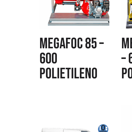
MEGAFOC 85 –
M
600
– 
POLIETILENO
P