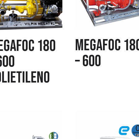
MEGAFOC 18
EGAFOC 180
– 600
600
OLIETILENO