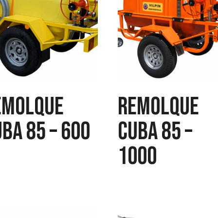
emolque
Remolque
ba 85 – 600
cuba 85 –
1000