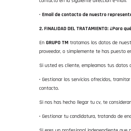
contacto en la siguiente dirección e-mail:
•
Email de contacto de nuestro represent
2. FINALIDAD DEL TRATAMIENTO: ¿Para qu
En
GRUPO TM
tratamos los datos de nuestr
proveedor, o simplemente te has puesto en
Si usted es cliente, empleamos tus datos c
• Gestionar los servicios ofrecidos, tramita
contacto.
Si nos has hecho llegar tu cv, te consider
• Gestionar tu candidatura, tratando de en
Si eres un profesional independiente que n