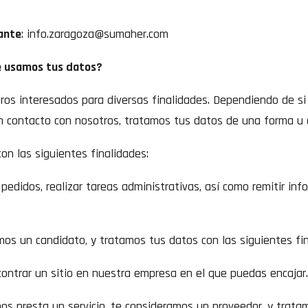
ante
: info.zaragoza@sumaher.com
é usamos tus datos?
os interesados para diversas finalidades. Dependiendo de si e
 contacto con nosotros, tratamos tus datos de una forma u 
on las siguientes finalidades:
r pedidos, realizar tareas administrativas, así como remitir in
amos un candidato, y tratamos tus datos con las siguientes fi
contrar un sitio en nuestra empresa en el que puedas encajar
os presta un servicio, te consideramos un proveedor, y trata