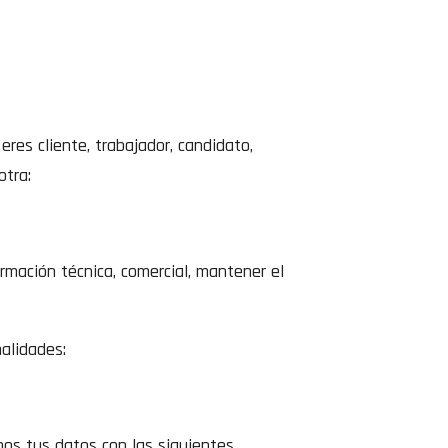
res cliente, trabajador, candidato,
otra:
formación técnica, comercial, mantener el
nalidades:
.
mos tus datos con las siguientes