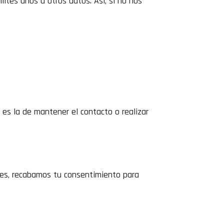
ites unos u otros datos. Así, si no nos
 es la de mantener el contacto o realizar
res, recabamos tu consentimiento para