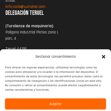
Email:
info.soria@sumaher.com
Delegación Teruel
(Turolense de maquinaria)
Polígono industrial Platea zona I,
parc. 4
Teruel 44195
Gestionar consentimiento
Tel: 978 620 424
Para ofrecer las mejores experiencias, utilizamos tecnologías como las
Email:
cookies para almacenar y/o acceder a la información del dispositivo. El
info@turolensedemaquinaria.com
consentimiento de estas tecnologías nos permitirá procesar datos como el
comportamiento de navegación o las identificaciones únicas en este sitio.
www.turolensedemaquinaria.com
No consentir o retirar el consentimiento, puede afectar negativamente a

ciertas características y funciones.

Aceptar