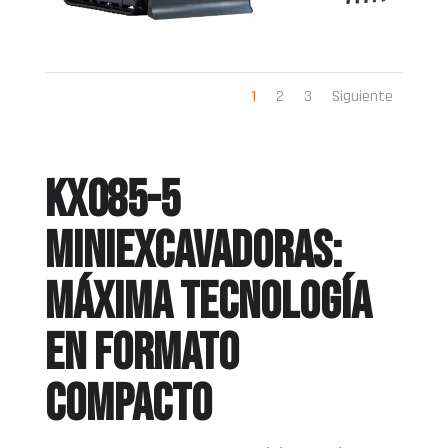
1
2
3
Siguiente
KX085-5
Miniexcavadoras:
máxima tecnología
en formato
compacto