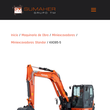
Inicio
/
Maquinaria de Obra
/
Miniexcavadoras
/
Miniexcavadoras Standar
/ KX085-5