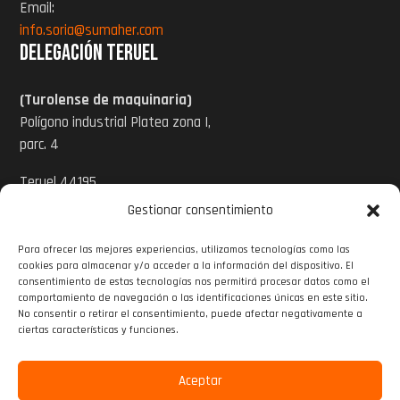
Email:
info.soria@sumaher.com
Delegación Teruel
(Turolense de maquinaria)
Polígono industrial Platea zona I,
parc. 4
Teruel 44195
Gestionar consentimiento
Tel: 978 620 424
Para ofrecer las mejores experiencias, utilizamos tecnologías como las
Email:
cookies para almacenar y/o acceder a la información del dispositivo. El
info@turolensedemaquinaria.com
consentimiento de estas tecnologías nos permitirá procesar datos como el
comportamiento de navegación o las identificaciones únicas en este sitio.
www.turolensedemaquinaria.com
No consentir o retirar el consentimiento, puede afectar negativamente a

ciertas características y funciones.

Aceptar