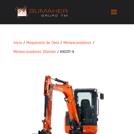
Inicio
/
Maquinaria de Obra
/
Miniexcavadoras
/
Miniexcavadoras Standar
/ KX037-4