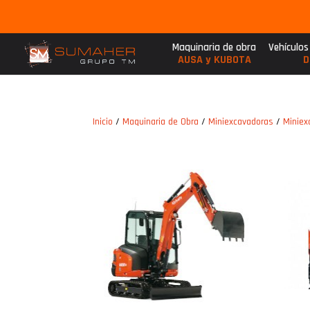
Maquinaria de obra
Vehículos
AUSA y KUBOTA
D
Inicio
/
Maquinaria de Obra
/
Miniexcavadoras
/
Miniex