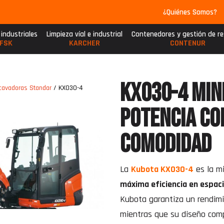
¿Quiénes Somos?
 industriales
Limpieza víal e industrial
Contenedores y gestión de r
FSK
KARCHER
CONTENUR
KX030-4 Min
cavadoras Standar
/ KX030-4
potencia co
comodidad
La
Kubota KX030-4
es la mi
máxima eficiencia en espac
Kubota garantiza un rendimi
mientras que su diseño compa