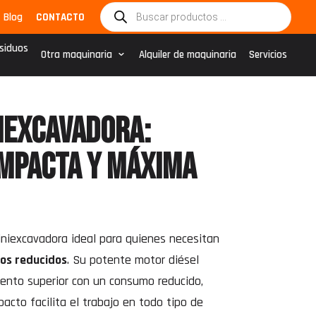
Búsqueda
Blog
CONTACTO
de
productos
esiduos
Otra maquinaria
Alquiler de maquinaria
Servicios
iexcavadora:
mpacta y máxima
niexcavadora ideal para quienes necesitan
ios reducidos
. Su potente motor diésel
ento superior con un consumo reducido,
cto facilita el trabajo en todo tipo de