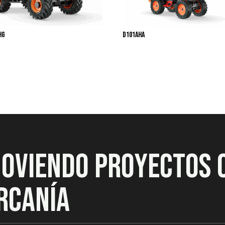
HG
D101AHA
MOVIENDO PROYECTOS 
RCANÍA