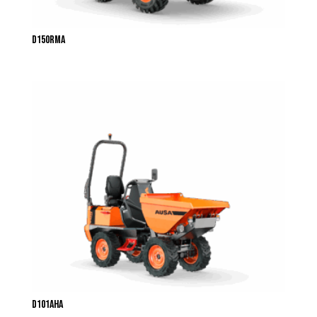
D150RMA
D101AHA