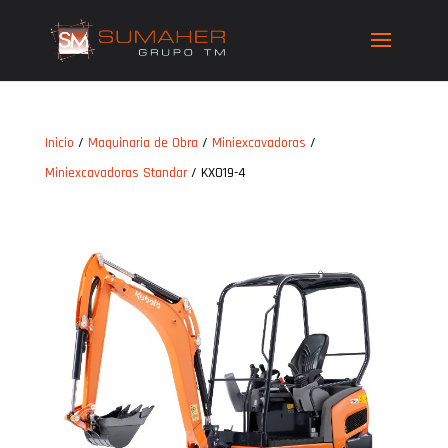
Inicio
/
Maquinaria de Obra
/
Miniexcavadoras
/
Miniexcavadoras Standar
/ KX019-4