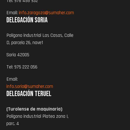
Tel: 976 455 932
Email:
info.zaragoza@sumaher.com
Delegación Soria
Polígono industrial Las Casas, Calle
D, parcela 26, nave1
Soria 42005
Tel: 975 222 056
Email:
info.soria@sumaher.com
Delegación Teruel
(Turolense de maquinaria)
Polígono industrial Platea zona I,
parc. 4