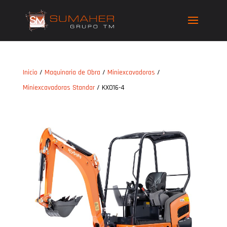
Inicio
/
Maquinaria de Obra
/
Miniexcavadoras
/
Miniexcavadoras Standar
/ KX016-4