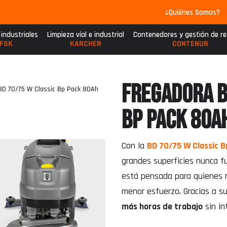
¿Quiénes Somos?
 industriales
Limpieza víal e industrial
Contenedores y gestión de r
FSK
KARCHER
CONTENUR
FREGADORA B
BD 70/75 W Classic Bp Pack 80Ah
Bp Pack 80A
Con la
BD 70/75 W Classic 
grandes superficies nunca fu
está pensada para quienes
menor esfuerzo. Gracias a s
más horas de trabajo
sin in