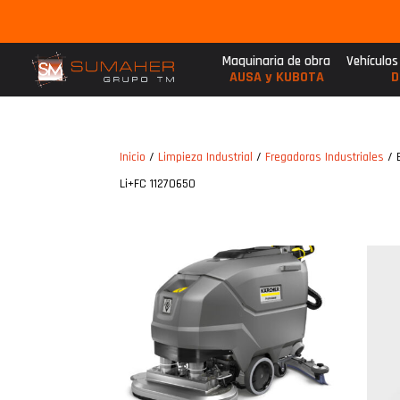
Maquinaria de obra
Vehículos
AUSA y KUBOTA
D
Inicio
/
Limpieza Industrial
/
Fregadoras Industriales
/ 
Li+FC 11270650