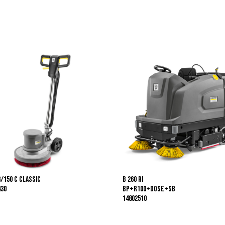
3/150 C Classic
B 260 RI
430
Bp+R100+DOSE+SB
14802510