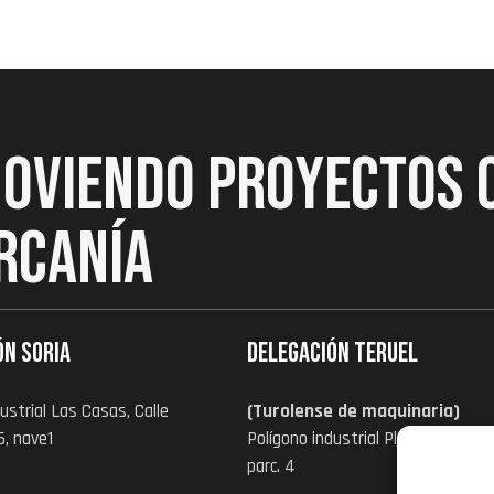
MOVIENDO PROYECTOS 
RCANÍA
ón Soria
Delegación Teruel
ustrial Las Casas, Calle
(Turolense de maquinaria)
6, nave1
Polígono industrial Platea zona I,
parc. 4
5