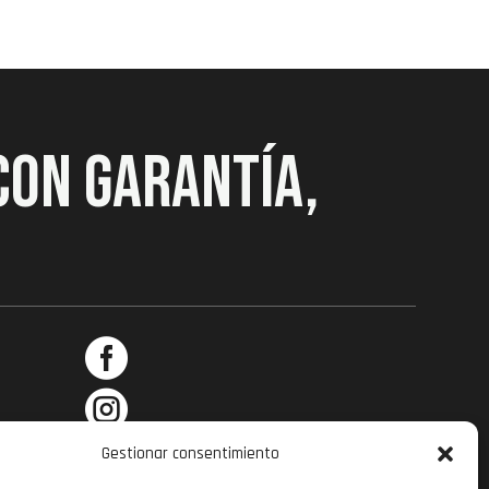
CON GARANTÍA,



Gestionar consentimiento