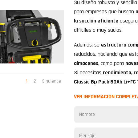
Su diseño robusto y sencill
para empresas que buscan
a
la succión eficiente
aseguran
difíciles o muy sucios.
Además, su
estructura com
reducidos, haciendo que est
almacenes
, como para
naves
Si necesitas
rendimiento, r
1
2
Siguiente
Classic Bp Pack 80Ah Li+FC
VER INFORMACIÓN COMPLET