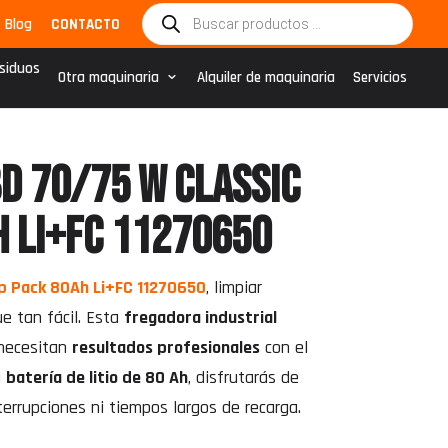
Búsqueda
Blog
CONTACTO
de
productos
esiduos
Otra maquinaria
Alquiler de maquinaria
Servicios
D 70/75 W Classic
h Li+FC 11270650
Bp Pack 80Ah Li+FC 11270650
, limpiar
e tan fácil. Esta
fregadora industrial
 necesitan
resultados profesionales
con el
u
batería de litio de 80 Ah
, disfrutarás de
terrupciones ni tiempos largos de recarga.