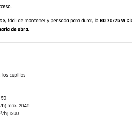
cceso.
nte
, fácil de mantener y pensada para durar, la
BD 70/75 W Cl
aria de obra
.
los cepillos
 50
²/h) máx. 2040
²/h) 1200