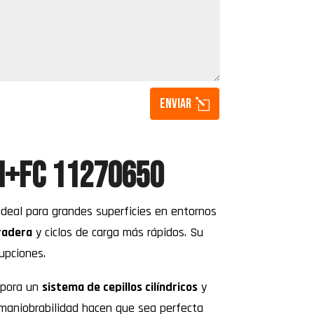
Enviar
Li+FC 11270650
 ideal para grandes superficies en entornos
radera
y ciclos de carga más rápidos. Su
upciones.
rpora un
sistema de cepillos cilíndricos
y
 maniobrabilidad hacen que sea perfecta